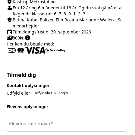
location_on
Sted/Adresse
Kastrup Metrostation
person_shield
Klasse/Aldersbegrænsning
Fra 12 år og 6 måneder til 18 år. Og du skal gå på et af
følgende klassetrin: 6. 7. 8. 9. 1. 2. 3.
school
Medarbejder
Betina Kubel Baltzer, Elin Rosina Marianne Wallén
-
Se
medarbejder
event
Tilmeldingsfrist
Tilmeldingsfrist d. 30. september 2026
payments
info
Pris
800kr.
Her kan du betale med:
Tilmeld dig
Kontakt oplysninger
Udfyld eller
Udfyld via UNI-Login
Elevens oplysninger
Elevens fuldenavn*