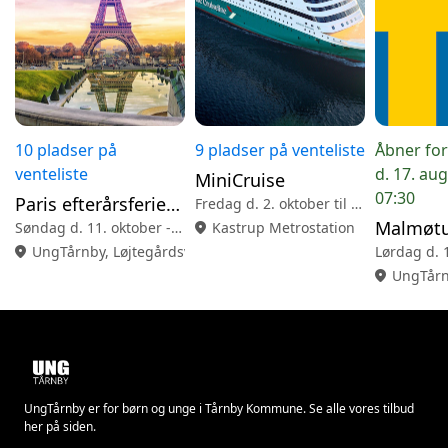
10 pladser på
9 pladser på venteliste
Åbner for
venteliste
d. 17. aug
MiniCruise
07:30
Paris efterårsferien 2026
Fredag d. 2. oktober til Søndag d. 4. oktober
Malmøt
Søndag d. 11. oktober - torsdag d. 15. oktober
location_on
Kastrup Metrostation
location_on
UngTårnby, Løjtegårdsvej 167, 2770 Kastrup
location_on
UngTårn
UngTårnby er for børn og unge i Tårnby Kommune. Se alle vores tilbud
her på siden.