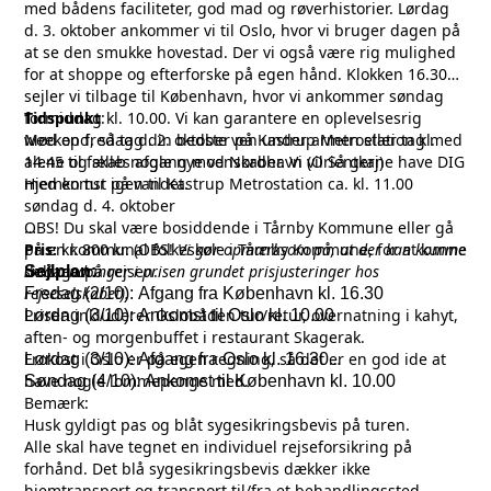
med bådens faciliteter, god mad og røverhistorier. Lørdag
d. 3. oktober ankommer vi til Oslo, hvor vi bruger dagen på
at se den smukke hovestad. Der vi også være rig mulighed
for at shoppe og efterforske på egen hånd. Klokken 16.30
sejler vi tilbage til København, hvor vi ankommer søndag
formiddag kl. 10.00. Vi kan garantere en oplevelsesrig
Tidspunkt
:
weekend, så tag din bedste ven under armen eller tag med
Mød op fredag d. 2. oktober på Kastrup Metrostation kl.
alene og skab nogle nye venskaber. Vi vil Så gerne have DIG
14.45 til fælles afgang mod Nordhavn (Orientkaj)
med en tur på vandet.
Hjemkomst igen til Kastrup Metrostation ca. kl. 11.00
søndag d. 4. oktober
OBS! Du skal være bosiddende i Tårnby Kommune eller gå
på en kommunal folkeskole i Tårnby Kommune, for at kunne
Pris:
kr. 800 kr.
(OBS!
Vi gør opmærksom på, at der kan komme
deltage på rejsen.
små ændringer i prisen grundet prisjusteringer hos
Sejlplan:
rejseselskabet).
Fredag (2/10): Afgang fra København kl. 16.30
Prisen inkluderer Oslobåden tur/retur, overnatning i kahyt,
Lørdag (3/10): Ankomst til Oslo kl. 10.00
aften- og morgenbuffet i restaurant Skagerak.
Frokost i Oslo er på egen regning, så det er en god ide at
Lørdag (3/10): Afgang fra Oslo kl. 16.30
have nogle lommepenge med.
Søndag (4/10): Ankomst til København kl. 10.00
Bemærk
:
Husk gyldigt pas og blåt sygesikringsbevis på turen.
Alle skal have tegnet en individuel rejseforsikring på
forhånd. Det blå sygesikringsbevis dækker ikke
hjemtransport og transport til/fra et behandlingssted.