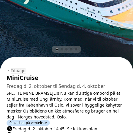
Tilbage
chevron_left
MiniCruise
Fredag d. 2. oktober til Søndag d. 4. oktober
SPLITTE MINE BRAMSEJL!!! Nu kan du stige ombord på et
MiniCruise med UngTårnby. Kom med, når vi til oktober
sejler fra København til Oslo. Vi sover i hyggelige kahytter,
mærker Oslobådens unikke atmosfære og bruger en hel
dag i Norges hovedstad, Oslo.
9 pladser på venteliste
schedule
Næste lektion
Fredag d. 2. oktober 14.45
-
Se lektionsplan