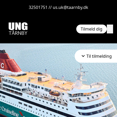
32501751 // us.uk@taarnby.dk
menu
Tilmeld dig
keyboard_arrow_down
Til tilmelding