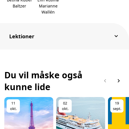
Baltzer
Marianne
Wallén
keyboard_arrow_down
Lektioner
Du vil måske også
chevron_left
chevron_right
kunne lide
11
02
19
okt.
okt.
sept.