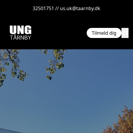
32501751 // us.uk@taarnby.dk
menu
Tilmeld dig