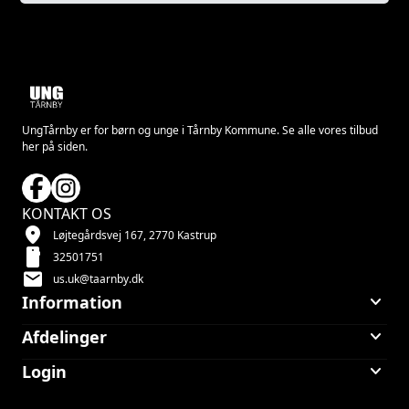
UngTårnby er for børn og unge i Tårnby Kommune. Se alle vores tilbud
her på siden.
KONTAKT OS
location_on
Løjtegårdsvej 167, 2770 Kastrup
smartphone
32501751
mail
us.uk@taarnby.dk
keyboard_arrow_down
Information
keyboard_arrow_down
Afdelinger
keyboard_arrow_down
Login