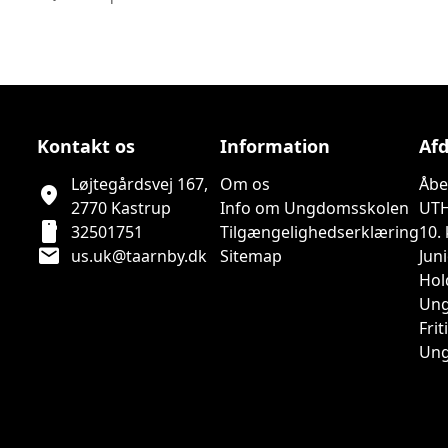
Kontakt os
Information
Afd
Løjtegårdsvej 167,
Om os
Åbe
location_on
2770 Kastrup
Info om Ungdomsskolen
UT
smartphone
32501751
Tilgængelighedserklæring
10.
mail
us.uk@taarnby.dk
Sitemap
Jun
Hol
Ung
Fri
Ung