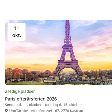
11
okt.
2 ledige pladser
Paris efterårsferien 2026
Søndag d. 11. oktober - torsdag d. 15. oktober
location_on
UngTårnby, Løjtegårdsvej 167, 2770 Kastrup