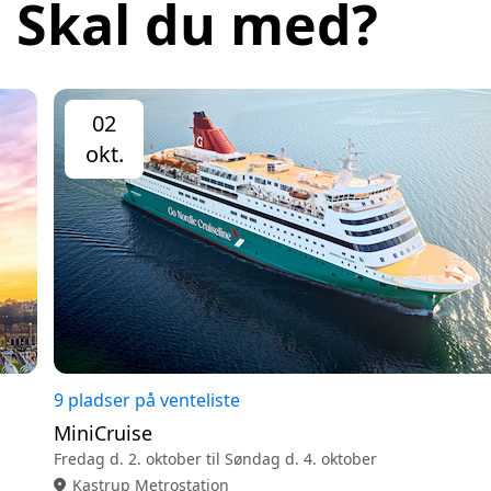
Skal du med?
02
okt.
9 pladser på venteliste
MiniCruise
Fredag d. 2. oktober til Søndag d. 4. oktober
location_on
Kastrup Metrostation