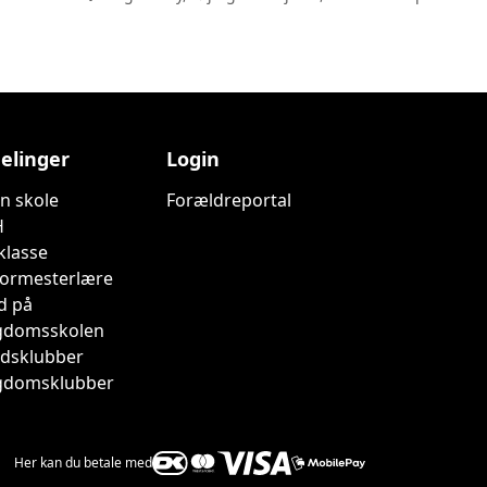
elinger
Login
n skole
Forældreportal
H
 klasse
iormesterlære
d på
domsskolen
tidsklubber
domsklubber
Her kan du betale med