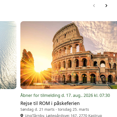
chevron_left
chevron_right
Åbner for tilmelding d. 17. aug.. 2026 kl. 07:30
Rejse til ROM i påskeferien
Søndag d. 21 marts - torsdag 25. marts
location_on
UngTårnby, Løjtegårdsvej 167, 2770 Kastrup