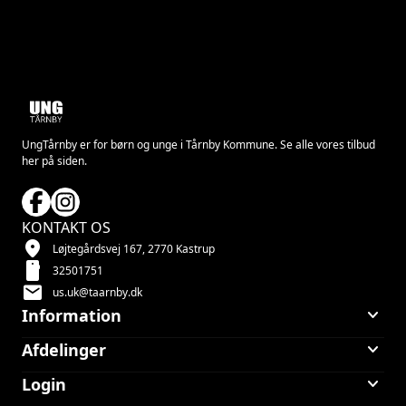
UngTårnby er for børn og unge i Tårnby Kommune. Se alle vores tilbud
her på siden.
KONTAKT OS
location_on
Løjtegårdsvej 167, 2770 Kastrup
smartphone
32501751
mail
us.uk@taarnby.dk
keyboard_arrow_down
Information
keyboard_arrow_down
Afdelinger
keyboard_arrow_down
Login