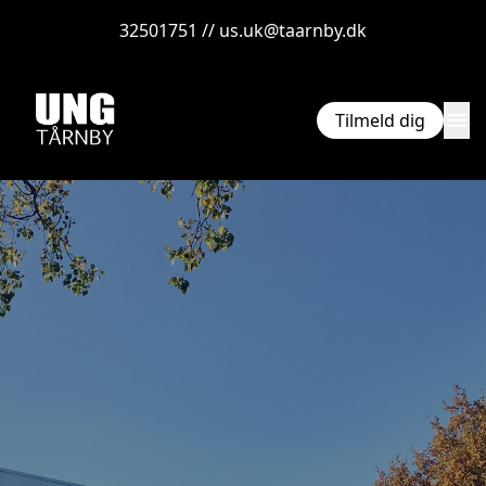
32501751 // us.uk@taarnby.dk
menu
Tilmeld dig