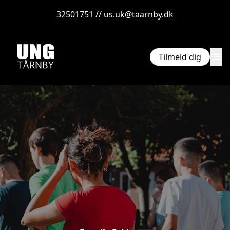
32501751 // us.uk@taarnby.dk
menu
Tilmeld dig