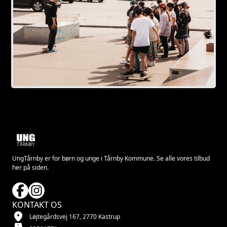
UngTårnby er for børn og unge i Tårnby Kommune. Se alle vores tilbud
her på siden.
KONTAKT OS
location_on
Løjtegårdsvej 167, 2770 Kastrup