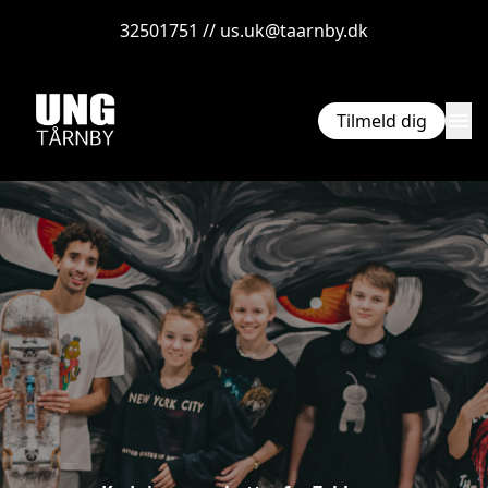
32501751 // us.uk@taarnby.dk
menu
Tilmeld dig