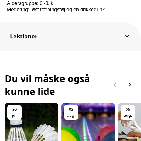
Aldersgruppe: 0.-3. kl.
Medbring: løst træningstøj og en drikkedunk.
keyboard_arrow_down
Lektioner
Du vil måske også
chevron_left
chevron_right
kunne lide
30
03
06
juli
aug.
aug.