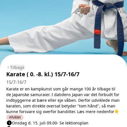
Tilbage
chevron_left
Karate ( 0. -8. kl.) 15/7-16/7
15/7-16/7
Karate er en kampkunst som går mange 100 år tilbage til
de Japanske samuraier. I datidens Japan var det forbudt for
indbyggerne at bære eller eje våben. Derfor udviklede man
karaten, som direkte oversat betyder "tom hånd", så man
kunne forsvare sig overfor banditter. Læs mere nedenfor👇
Afviklet
schedule
Næste lektion
Onsdag d. 15. juli 09.00
-
Se lektionsplan