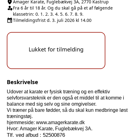
location_on
Sted/Adresse
Amager Karate, Fuglebækvej 3A, 2770 Kastrup
person_shield
Klasse/Aldersbegrænsning
Fra 6 år til 18 år. Og du skal gå på et af følgende
klassetrin: 0. 1. 2. 3. 4. 5. 6. 7. 8. 9.
event
Tilmeldingsfrist
Tilmeldingsfrist d. 3. juli 2026 kl 14.00
Lukket for tilmelding
Beskrivelse
Udover at karate er fysisk træning og en effektiv
selvforsvarsteknik er den også et middel til at komme i
balance med sig selv og sine omgivelser.
Vi træner på bare fødder, så du skal kun medbringe løst
træningstøj.
hjemmeside: www.amagerkarate.dk
Hvor: Amager Karate, Fuglebækvej 3A.
Tlf. ved afbud : 52500876