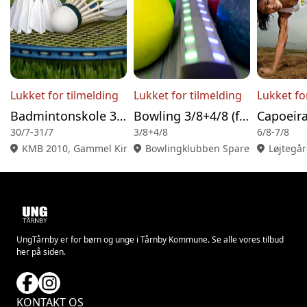
Lukket for tilmelding
Lukket for tilmelding
Lukket fo
Badmintonskole 30/7-31/7 (0.-2.kl. )
Bowling 3/8+4/8 (fra 0. kl. )- AFLYST!
30/7-31/7
3/8+4/8
6/8-7/8
location_on
KMB 2010, Gammel Kirkevej 92, 2770 Kastrup
location_on
Bowlingklubben Spares & Strikes, "C
location_on
Løjtegår
UngTårnby er for børn og unge i Tårnby Kommune. Se alle vores tilbud
her på siden.
KONTAKT OS