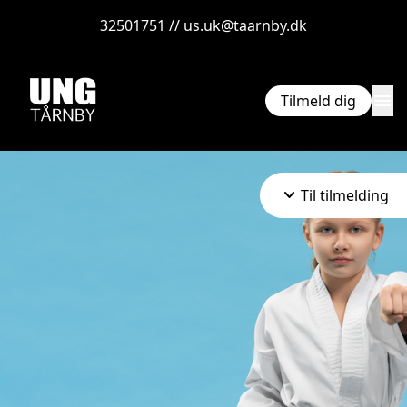
32501751 // us.uk@taarnby.dk
menu
Tilmeld dig
keyboard_arrow_down
Til tilmelding