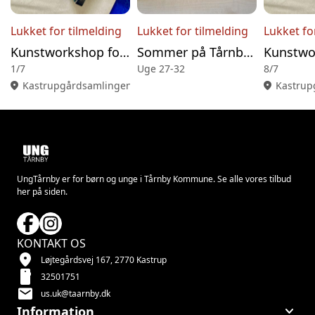
Lukket for tilmelding
Lukket for tilmelding
Lukket fo
Kunstworkshop for børn på Kastrupgårdsamlingen
Sommer på Tårnby Hovedbibliotek
1/7
Uge 27-32
8/7
location_on
Kastrupgårdsamlingen, Kastrupvej 399, 2770 Kastrup
location_on
Kastrup
UngTårnby er for børn og unge i Tårnby Kommune. Se alle vores tilbud
her på siden.
KONTAKT OS
location_on
Løjtegårdsvej 167, 2770 Kastrup
smartphone
32501751
mail
us.uk@taarnby.dk
keyboard_arrow_down
Information