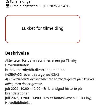
person_shield
Klasse/Aldersbegrænsning
For alle unge
event
Tilmeldingsfrist
Tilmeldingsfrist d. 3. juli 2026 kl 14.00
Lukket for tilmelding
Beskrivelse
Aktiviteter for børn i sommerferien på Tårnby
Hovedbibliotek:
https://taarnbybib.dk/arrangementer?
f%5B0%5D=event_categories%3A8
Af enkeltstående arrangementer er der følgende (der kræves
billet, men det er gratis);
juli 2026, 10:00 - 12:00 - En brandgod historie på
brandstationen
juli 2026, 12:00 – 14:00 - Lav et fantasivæsen i Silk Clay,
Hovedbiblioteket