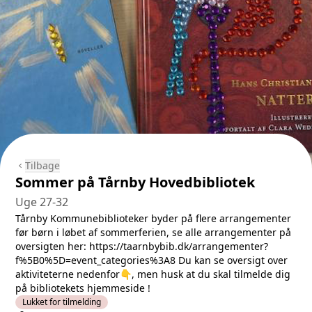
Tilbage
chevron_left
Sommer på Tårnby Hovedbibliotek
Uge 27-32
Tårnby Kommunebiblioteker byder på flere arrangementer
før børn i løbet af sommerferien, se alle arrangementer på
oversigten her: https://taarnbybib.dk/arrangementer?
f%5B0%5D=event_categories%3A8 Du kan se oversigt over
aktiviteterne nedenfor👇, men husk at du skal tilmelde dig
på bibliotekets hjemmeside !
Lukket for tilmelding