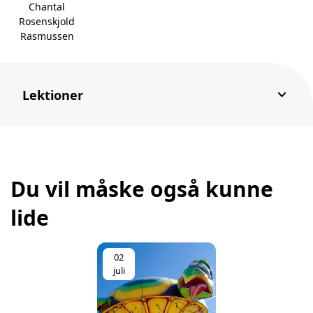
Chantal
Rosenskjold
Rasmussen
keyboard_arrow_down
Lektioner
Du vil måske også kunne
lide
02
juli