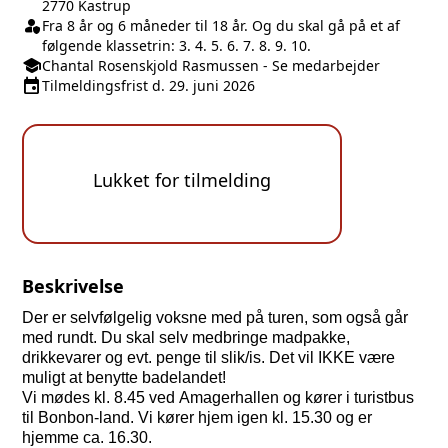
2770 Kastrup
person_shield
Klasse/Aldersbegrænsning
Fra 8 år og 6 måneder til 18 år. Og du skal gå på et af
følgende klassetrin: 3. 4. 5. 6. 7. 8. 9. 10.
school
Medarbejder
Chantal Rosenskjold Rasmussen
-
Se
medarbejder
event
Tilmeldingsfrist
Tilmeldingsfrist d. 29. juni 2026
Lukket for tilmelding
Beskrivelse
Der er selvfølgelig voksne med på turen, som også går
med rundt. Du skal selv medbringe madpakke,
drikkevarer og evt. penge til slik/is. Det vil IKKE være
muligt at benytte badelandet!
Vi mødes kl. 8.45 ved Amagerhallen og kører i turistbus
til Bonbon-land. Vi kører hjem igen kl. 15.30 og er
hjemme ca. 16.30.