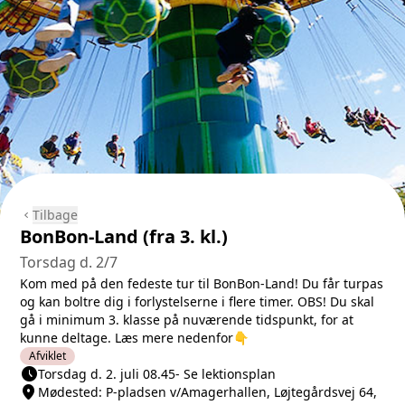
Tilbage
chevron_left
BonBon-Land (fra 3. kl.)
Torsdag d. 2/7
Kom med på den fedeste tur til BonBon-Land! Du får turpas
og kan boltre dig i forlystelserne i flere timer. OBS! Du skal
gå i minimum 3. klasse på nuværende tidspunkt, for at
kunne deltage. Læs mere nedenfor👇
Afviklet
schedule
Næste lektion
Torsdag d. 2. juli 08.45
-
Se lektionsplan
location_on
Sted/Adresse
Mødested: P-pladsen v/Amagerhallen, Løjtegårdsvej 64,