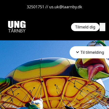
32501751 // us.uk@taarnby.dk
menu
Tilmeld dig
keyboard_arrow_down
Til tilmelding