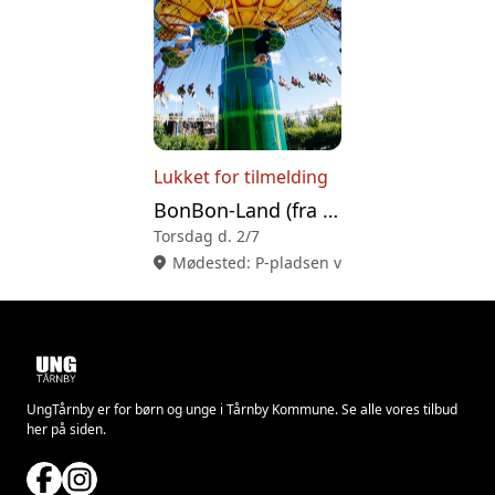
Lukket for tilmelding
BonBon-Land (fra 3. kl.)
Torsdag d. 2/7
location_on
Mødested: P-pladsen v/Amagerhallen, Løjte
UngTårnby er for børn og unge i Tårnby Kommune. Se alle vores tilbud
her på siden.