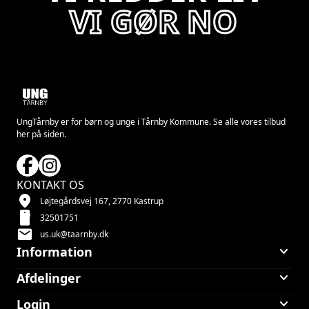
V
I
G
Ø
UngTårnby er for børn og unge i Tårnby Kommune. Se alle vores tilbud
her på siden.
KONTAKT OS
location_on
Løjtegårdsvej 167, 2770 Kastrup
smartphone
32501751
mail
us.uk@taarnby.dk
keyboard_arrow_down
Information
keyboard_arrow_down
Afdelinger
keyboard_arrow_down
Login