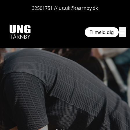
32501751 // us.uk@taarnby.dk
menu
Tilmeld dig